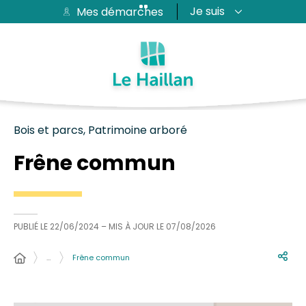
Je suis
Mes démarches
Aide et accessibilité
Recherche
Plan du site
Contacter
Passer au menu
Passer au contenu
Bois et parcs, Patrimoine arboré
Frêne commun
PUBLIÉ LE
22/06/2024
– MIS À JOUR LE
07/08/2026
…
Frêne commun