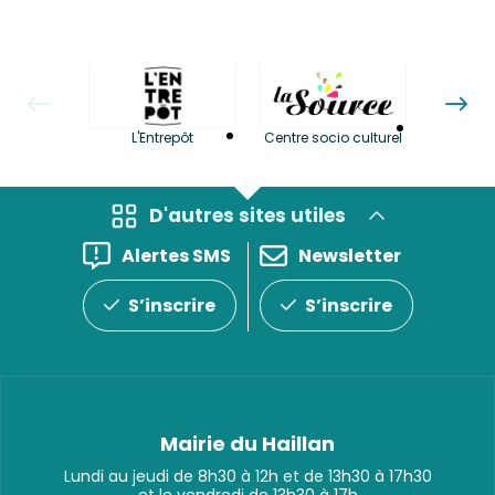
La LuBi 
L'Entrepôt
Centre socio culturel
et Bib
D'autres sites utiles
Alertes SMS
Newsletter
S’inscrire
S’inscrire
Mairie du Haillan
Lundi au jeudi de 8h30 à 12h et de 13h30 à 17h30