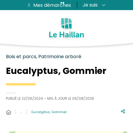
Je suis
Mes démarches
Aide et accessibilité
Recherche
Plan du site
Contacter
Passer au menu
Passer au contenu
Bois et parcs, Patrimoine arboré
Eucalyptus, Gommier
PUBLIÉ LE
22/06/2024
– MIS À JOUR LE
06/08/2026
…
Eucalyptus, Gommier