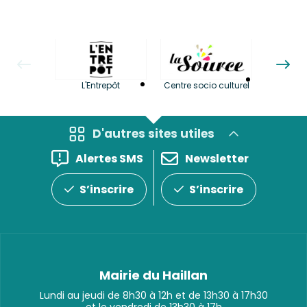
La LuBi 
L'Entrepôt
Centre socio culturel
et Bib
D'autres sites utiles
Alertes SMS
Newsletter
S’inscrire
S’inscrire
Mairie du Haillan
Lundi au jeudi de 8h30 à 12h et de 13h30 à 17h30