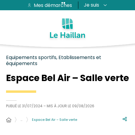
Je suis
Mes démarches
Aide et accessibilité
Recherche
Plan du site
Contacter
Passer au menu
Passer au contenu
Equipements sportifs, Etablissements et
équipements
Espace Bel Air – Salle verte
PUBLIÉ LE
31/07/2024
– MIS À JOUR LE
09/08/2026
…
Espace Bel Air – Salle verte