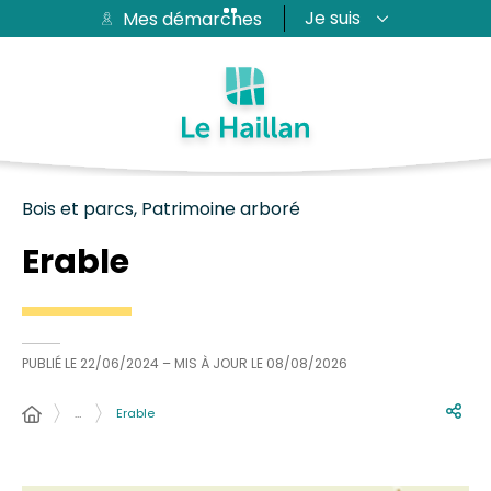
Je suis
Mes démarches
Aide et accessibilité
Recherche
Plan du site
Contacter
Passer au menu
Passer au contenu
Bois et parcs, Patrimoine arboré
Erable
PUBLIÉ LE
22/06/2024
– MIS À JOUR LE
08/08/2026
…
Erable