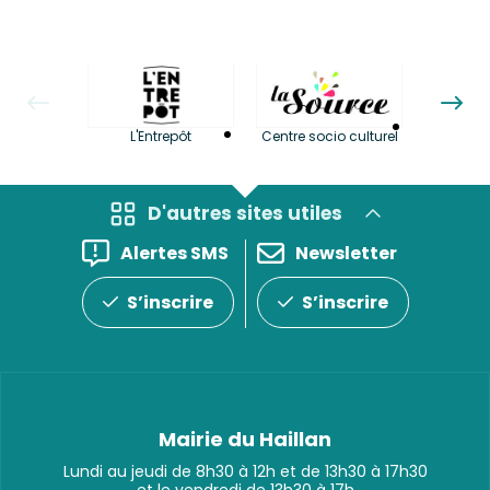
La LuBi 
L'Entrepôt
Centre socio culturel
et Bib
D'autres sites utiles
Alertes SMS
Newsletter
S’inscrire
S’inscrire
Mairie du Haillan
Lundi au jeudi de 8h30 à 12h et de 13h30 à 17h30