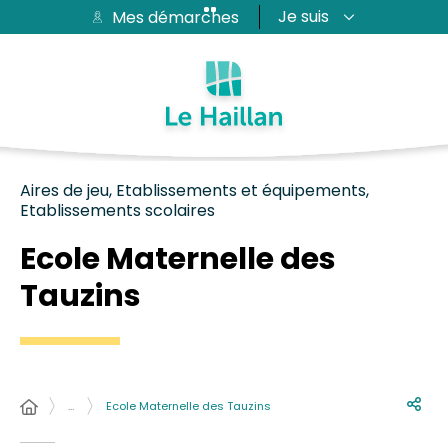
Je suis
Mes démarches
Aide et accessibilité
Recherche
Plan du site
Contacter
Passer au menu
Passer au contenu
Aires de jeu, Etablissements et équipements,
Etablissements scolaires
Ecole Maternelle des
Tauzins
…
Ecole Maternelle des Tauzins