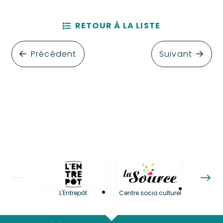
RETOUR À LA LISTE
Précédent
Suivant
La LuBi 
L'Entrepôt
Centre socio culturel
et Bib