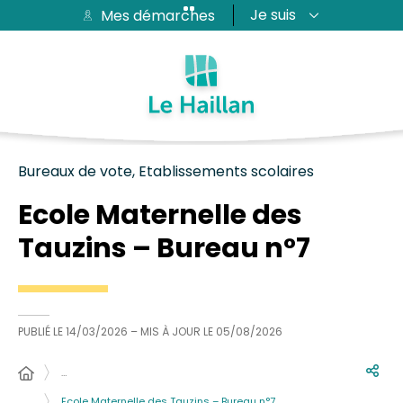
Je suis
Mes démarches
Aide et accessibilité
Recherche
Plan du site
Contacter
Passer au menu
Passer au contenu
Bureaux de vote, Etablissements scolaires
Ecole Maternelle des
Tauzins – Bureau n°7
PUBLIÉ LE
14/03/2026
– MIS À JOUR LE
05/08/2026
…
Ecole Maternelle des Tauzins – Bureau n°7