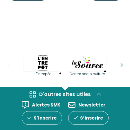
La LuBi 
L'Entrepôt
Centre socio culturel
et Bib
D'autres sites utiles
Alertes SMS
Newsletter
S’inscrire
S’inscrire