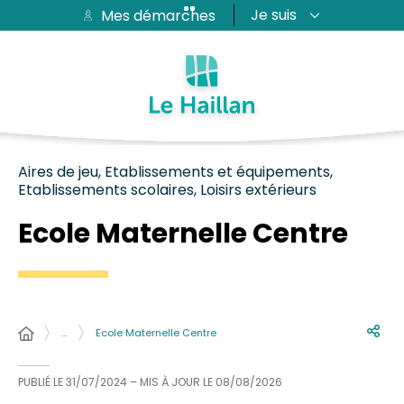
Je suis
Mes démarches
Aide et accessibilité
Recherche
Plan du site
Contacter
Passer au menu
Passer au contenu
Aires de jeu, Etablissements et équipements,
Etablissements scolaires, Loisirs extérieurs
Ecole Maternelle Centre
…
Ecole Maternelle Centre
PUBLIÉ LE
31/07/2024
– MIS À JOUR LE
08/08/2026