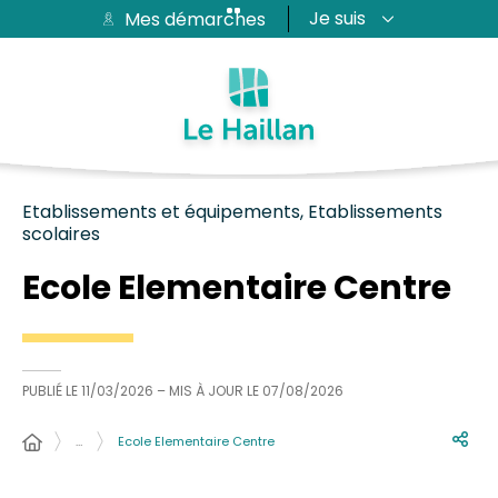
Je suis
Mes démarches
Aide et accessibilité
Recherche
Plan du site
Contacter
Passer au menu
Passer au contenu
Etablissements et équipements, Etablissements
scolaires
Ecole Elementaire Centre
PUBLIÉ LE
11/03/2026
– MIS À JOUR LE
07/08/2026
…
Ecole Elementaire Centre