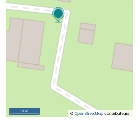
10 m
©
OpenStreetMap
contributeurs.