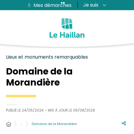
Je suis
Mes démarches
Aide et accessibilité
Recherche
Plan du site
Contacter
Passer au menu
Passer au contenu
Lieux et monuments remarquables
Domaine de la
Morandière
PUBLIÉ LE
24/05/2024
– MIS À JOUR LE
06/08/2026
…
Domaine de la Morandière