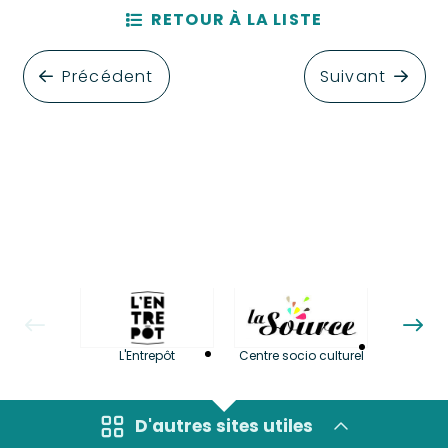
RETOUR À LA LISTE
Précédent
Suivant
La LuBi 
L'Entrepôt
Centre socio culturel
et Bib
D'autres sites utiles