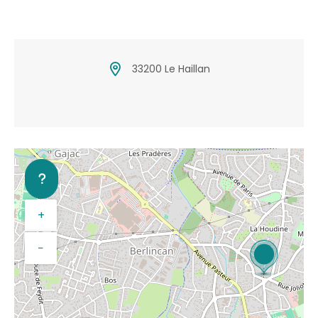
33200 Le Haillan
+
−