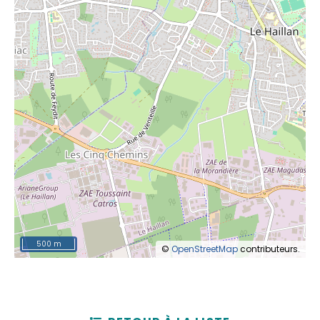
500 m
©
OpenStreetMap
contributeurs.