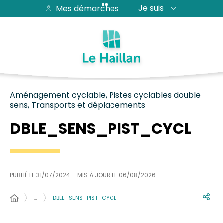
Je suis
Mes démarches
Aide et accessibilité
Recherche
Plan du site
Contacter
Passer au menu
Passer au contenu
Aménagement cyclable, Pistes cyclables double
sens, Transports et déplacements
DBLE_SENS_PIST_CYCL
PUBLIÉ LE
31/07/2024
– MIS À JOUR LE
06/08/2026
…
DBLE_SENS_PIST_CYCL