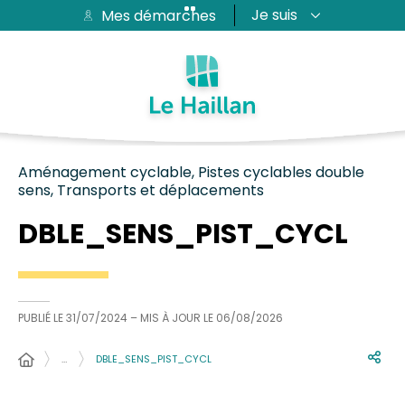
Je suis
Mes démarches
Aide et accessibilité
Recherche
Plan du site
Contacter
Passer au menu
Passer au contenu
Aménagement cyclable, Pistes cyclables double
sens, Transports et déplacements
DBLE_SENS_PIST_CYCL
PUBLIÉ LE
31/07/2024
– MIS À JOUR LE
06/08/2026
…
DBLE_SENS_PIST_CYCL