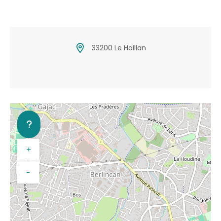
33200 Le Haillan
+
−