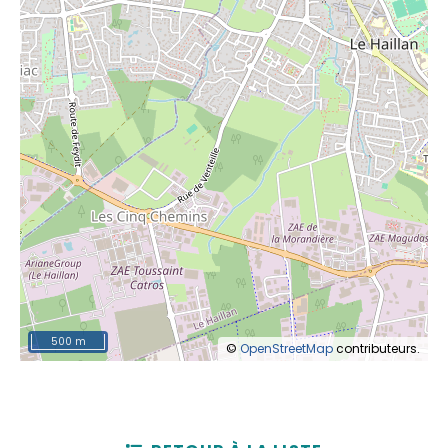
500 m
©
OpenStreetMap
contributeurs.