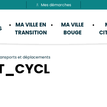
Mes démarches
Passer au menu
Passer au contenu
MA VILLE EN
MA VILLE
S
TRANSITION
BOUGE
CI
ransports et déplacements
ST_CYCL