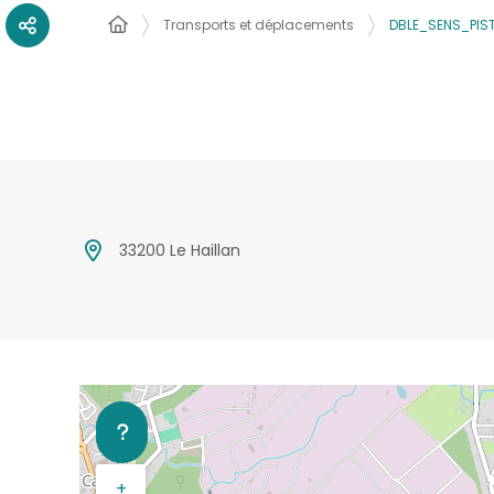
Transports et déplacements
DBLE_SENS_PIS
33200 Le Haillan
+