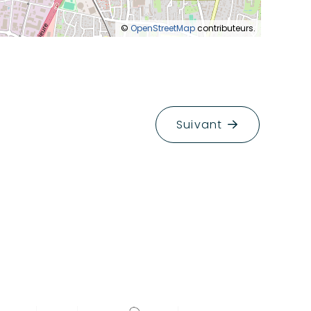
©
OpenStreetMap
contributeurs.
Suivant