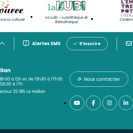
La LuBi – Ludothèque et
socio culturel
Ciném
Bibliothèque
Alertes SMS
S’inscrire
llan
Nous contacter
 8h30 à 12h et de 13h30 à 17h30
 13h30 à 17h
steur 33 185 Le Haillan