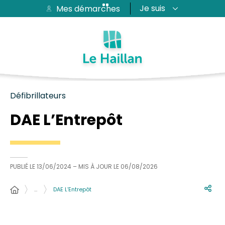
Je suis
Mes démarches
Aide et accessibilité
Recherche
Plan du site
Contacter
Passer au menu
Passer au contenu
Défibrillateurs
DAE L’Entrepôt
PUBLIÉ LE
13/06/2024
– MIS À JOUR LE
06/08/2026
…
DAE L’Entrepôt