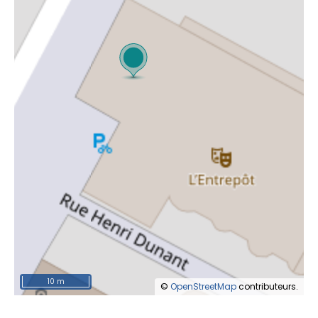
10 m
©
OpenStreetMap
contributeurs.