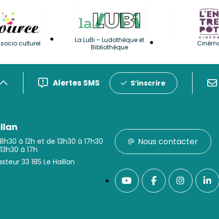
La LuBi – Ludothèque et
socio culturel
Ciném
Bibliothèque
Alertes SMS
S’inscrire
llan
Nous contacter
 8h30 à 12h et de 13h30 à 17h30
 13h30 à 17h
steur 33 185 Le Haillan