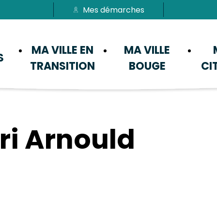
Mes démarches
Passer au menu
Passer au contenu
MA VILLE EN
MA VILLE
S
TRANSITION
BOUGE
CI
ri Arnould