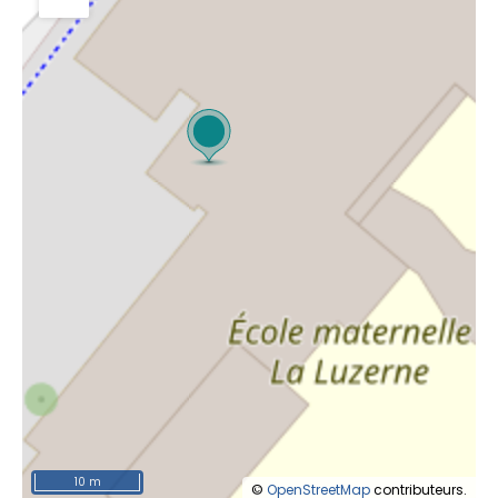
10 m
©
OpenStreetMap
contributeurs.