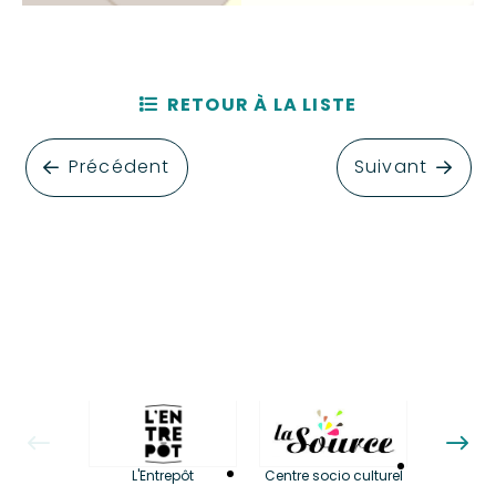
RETOUR À LA LISTE
Précédent
Suivant
La LuBi 
L'Entrepôt
Centre socio culturel
et Bib