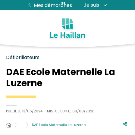
Je suis
Mes démarches
Aide et accessibilité
Recherche
Plan du site
Contacter
Passer au menu
Passer au contenu
Défibrillateurs
DAE Ecole Maternelle La
Luzerne
PUBLIÉ LE
13/06/2024
– MIS À JOUR LE
08/08/2026
…
DAE Ecole Maternelle La Luzerne