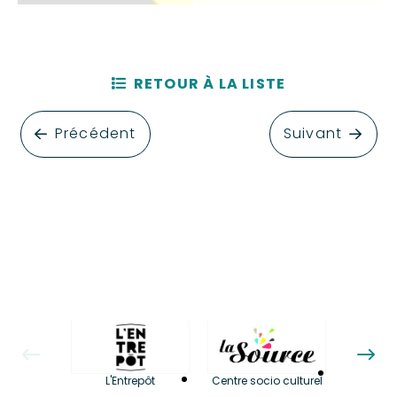
RETOUR À LA LISTE
Précédent
Suivant
La LuBi 
L'Entrepôt
Centre socio culturel
et Bib