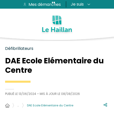
Je suis
Mes démarches
Aide et accessibilité
Recherche
Plan du site
Contacter
Passer au menu
Passer au contenu
Défibrillateurs
DAE Ecole Elémentaire du
Centre
PUBLIÉ LE
13/06/2024
– MIS À JOUR LE
08/08/2026
…
DAE Ecole Elémentaire du Centre