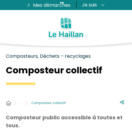
Je suis
Mes démarches
Aide et accessibilité
Recherche
Plan du site
Contacter
Passer au menu
Passer au contenu
Composteurs, Déchets – recyclages
Composteur collectif
…
Composteur collectif
Composteur public accessible à toutes et
tous.