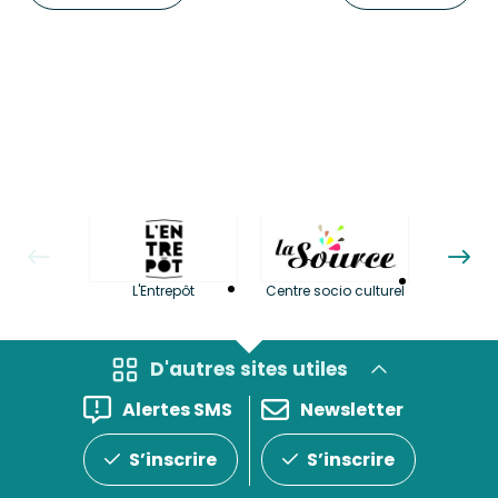
La LuBi 
L'Entrepôt
Centre socio culturel
et Bib
D'autres sites utiles
Alertes SMS
Newsletter
S’inscrire
S’inscrire