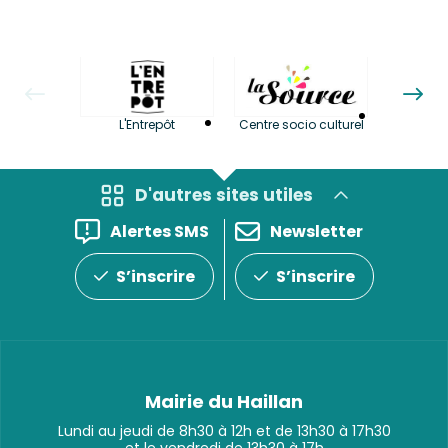
La LuBi 
L'Entrepôt
Centre socio culturel
et Bib
D'autres sites utiles
Alertes SMS
Newsletter
S’inscrire
S’inscrire
Mairie du Haillan
Lundi au jeudi de 8h30 à 12h et de 13h30 à 17h30