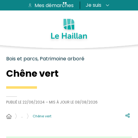
Je suis
Mes démarches
Aide et accessibilité
Recherche
Plan du site
Contacter
Passer au menu
Passer au contenu
Bois et parcs, Patrimoine arboré
Chêne vert
PUBLIÉ LE
22/06/2024
– MIS À JOUR LE
08/08/2026
…
Chêne vert