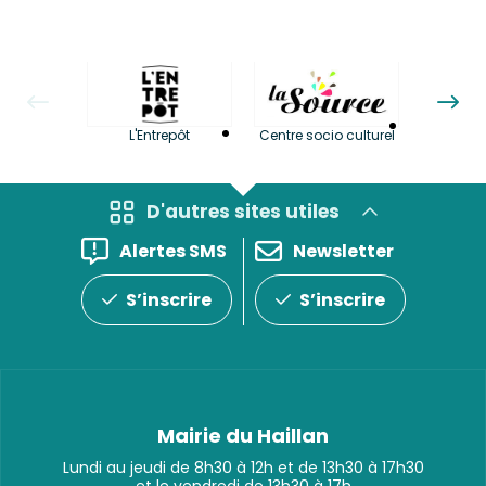
La LuBi 
L'Entrepôt
Centre socio culturel
et Bib
D'autres sites utiles
Alertes SMS
Newsletter
S’inscrire
S’inscrire
Mairie du Haillan
Lundi au jeudi de 8h30 à 12h et de 13h30 à 17h30