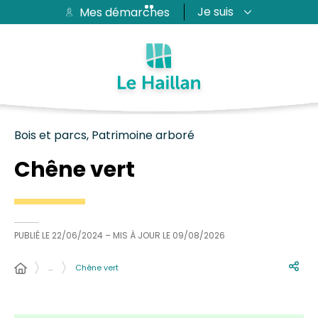
Je suis
Mes démarches
Aide et accessibilité
Recherche
Plan du site
Contacter
Passer au menu
Passer au contenu
Bois et parcs, Patrimoine arboré
Chêne vert
PUBLIÉ LE
22/06/2024
– MIS À JOUR LE
09/08/2026
…
Chêne vert