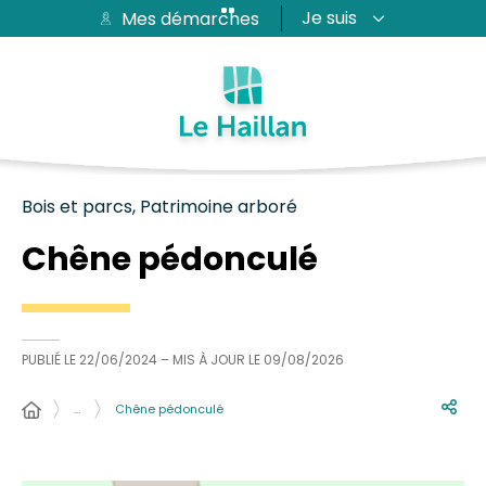
Je suis
Mes démarches
Aide et accessibilité
Recherche
Plan du site
Contacter
Passer au menu
Passer au contenu
Bois et parcs, Patrimoine arboré
Chêne pédonculé
PUBLIÉ LE
22/06/2024
– MIS À JOUR LE
09/08/2026
…
Chêne pédonculé