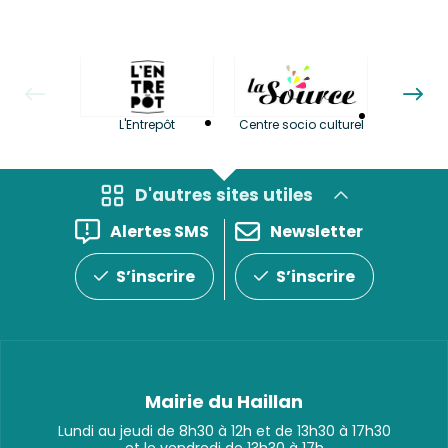
La LuBi 
L'Entrepôt
Centre socio culturel
et Bib
D'autres sites utiles
Alertes SMS
Newsletter
S’inscrire
S’inscrire
Mairie du Haillan
Lundi au jeudi de 8h30 à 12h et de 13h30 à 17h30