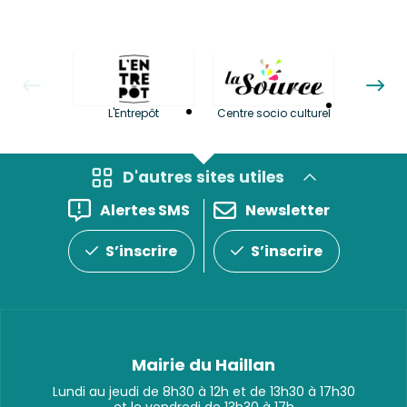
La LuBi 
L'Entrepôt
Centre socio culturel
et Bib
D'autres sites utiles
Alertes SMS
Newsletter
S’inscrire
S’inscrire
Mairie du Haillan
Lundi au jeudi de 8h30 à 12h et de 13h30 à 17h30