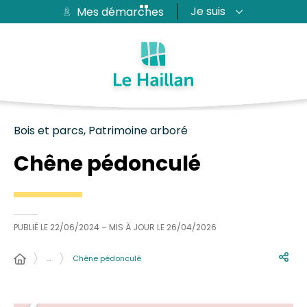
Je suis
Mes démarches
Aide et accessibilité
Recherche
Plan du site
Contacter
Passer au menu
Passer au contenu
Bois et parcs, Patrimoine arboré
Chêne pédonculé
PUBLIÉ LE
22/06/2024
– MIS À JOUR LE
26/04/2026
…
Chêne pédonculé