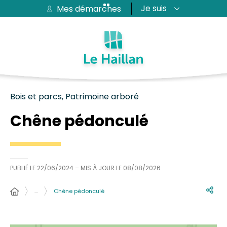
Je suis
Mes démarches
Aide et accessibilité
Recherche
Plan du site
Contacter
Passer au menu
Passer au contenu
Bois et parcs, Patrimoine arboré
Chêne pédonculé
PUBLIÉ LE
22/06/2024
– MIS À JOUR LE
08/08/2026
…
Chêne pédonculé