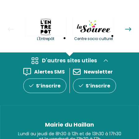
La LuBi 
L'Entrepôt
Centre socio culturel
et Bib
D'autres sites utiles
Alertes SMS
Newsletter
S’inscrire
S’inscrire
Mairie du Haillan
Lundi au jeudi de 8h30 à 12h et de 13h30 à 17h30