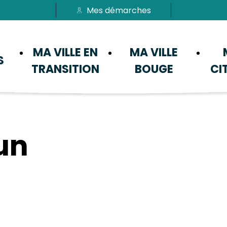
Mes démarches
Passer au menu
Passer au contenu
MA VILLE EN
MA VILLE
S
TRANSITION
BOUGE
CI
un