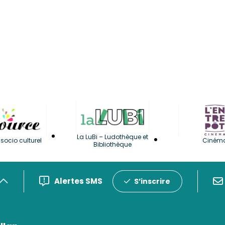
La LuBi – Ludothèque et
socio culturel
Ciném
Bibliothèque
Alertes SMS
S’inscrire