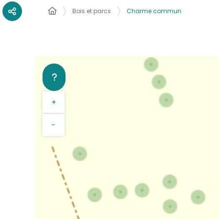
Bois et parcs
Charme commun
+
−