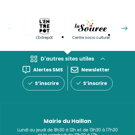
La LuBi 
L'Entrepôt
Centre socio culturel
et Bib
D'autres sites utiles
Alertes SMS
Newsletter
S’inscrire
S’inscrire
Mairie du Haillan
Lundi au jeudi de 8h30 à 12h et de 13h30 à 17h30