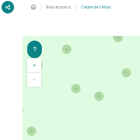
Bois et parcs
Cèdre de l’Atlas
+
−