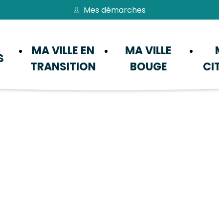
Mes démarches
Passer au menu
Passer au contenu
MA VILLE EN
MA VILLE
S
TRANSITION
BOUGE
CI