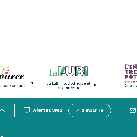
La LuBi – Ludothèque et
socio culturel
Ciném
Bibliothèque
Alertes SMS
S’inscrire