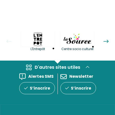
La LuBi 
L'Entrepôt
Centre socio culturel
et Bib
D'autres sites utiles
Alertes SMS
Newsletter
S’inscrire
S’inscrire