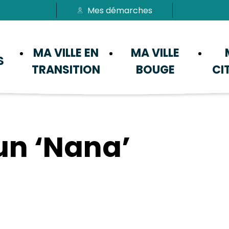
Mes démarches
Passer au menu
Passer au contenu
MA VILLE EN
MA VILLE
S
TRANSITION
BOUGE
CI
n ‘Nana’