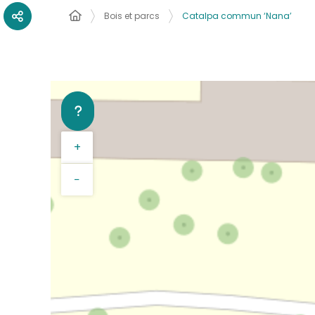
Bois et parcs
Catalpa commun ‘Nana’
+
−