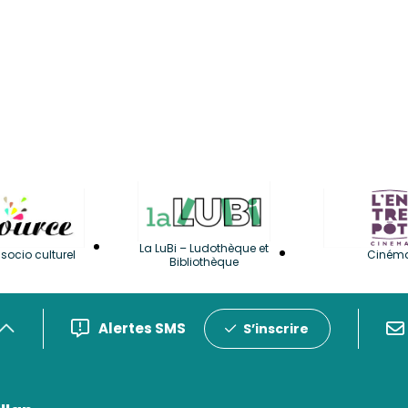
La LuBi – Ludothèque et
socio culturel
Ciném
Bibliothèque
Alertes SMS
S’inscrire