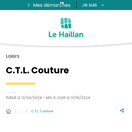
Je suis
Mes démarches
Aide et accessibilité
Recherche
Plan du site
Contacter
Passer au menu
Passer au contenu
Loisirs
C.T.L. Couture
PUBLIÉ LE
12/04/2024
– MIS À JOUR LE
11/06/2024
…
C.T.L. Couture