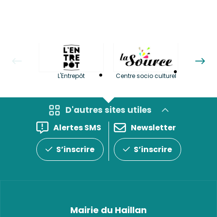
La LuBi 
L'Entrepôt
Centre socio culturel
et Bib
D'autres sites utiles
Alertes SMS
Newsletter
S’inscrire
S’inscrire
Mairie du Haillan