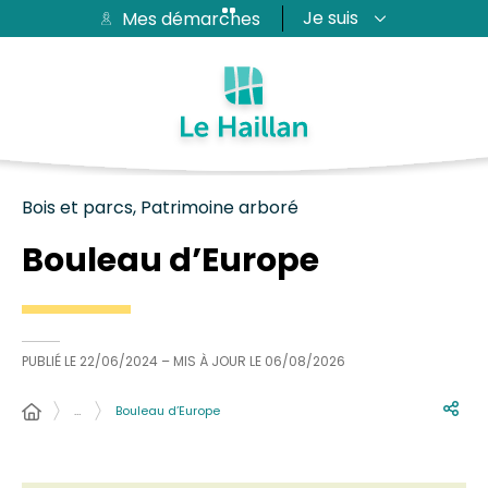
Je suis
Mes démarches
Aide et accessibilité
Recherche
Plan du site
Contacter
Passer au menu
Passer au contenu
Bois et parcs, Patrimoine arboré
Bouleau d’Europe
PUBLIÉ LE
22/06/2024
– MIS À JOUR LE
06/08/2026
…
Bouleau d’Europe