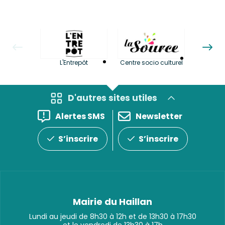
La LuBi 
L'Entrepôt
Centre socio culturel
et Bib
D'autres sites utiles
Alertes SMS
Newsletter
S’inscrire
S’inscrire
Mairie du Haillan
Lundi au jeudi de 8h30 à 12h et de 13h30 à 17h30