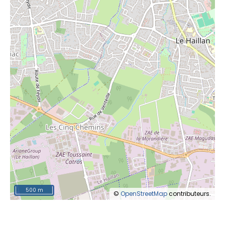
500 m
©
OpenStreetMap
contributeurs.