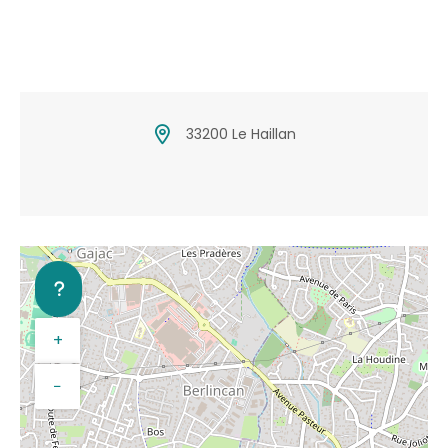
33200 Le Haillan
+
−