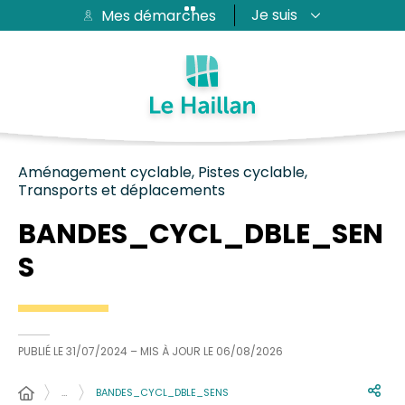
Je suis
Mes démarches
Aide et accessibilité
Recherche
Plan du site
Contacter
Passer au menu
Passer au contenu
Aménagement cyclable, Pistes cyclable,
Transports et déplacements
BANDES_CYCL_DBLE_SEN
S
PUBLIÉ LE
31/07/2024
– MIS À JOUR LE
06/08/2026
…
BANDES_CYCL_DBLE_SENS