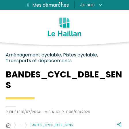
Je suis
Mes démarches
Aide et accessibilité
Recherche
Plan du site
Contacter
Passer au menu
Passer au contenu
Aménagement cyclable, Pistes cyclable,
Transports et déplacements
BANDES_CYCL_DBLE_SEN
S
PUBLIÉ LE
31/07/2024
– MIS À JOUR LE
08/08/2026
…
BANDES_CYCL_DBLE_SENS