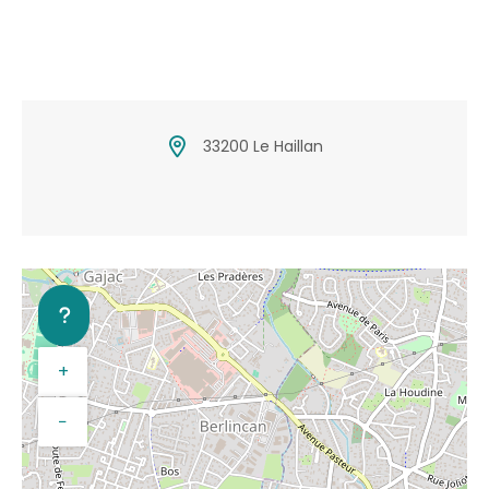
33200 Le Haillan
+
−