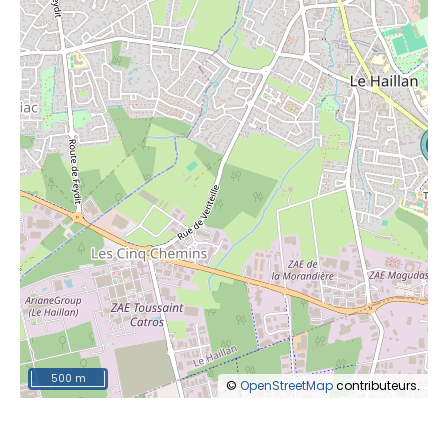
500 m
©
OpenStreetMap
contributeurs.