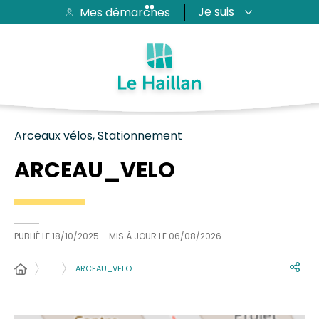
Je suis
Mes démarches
Aide et accessibilité
Recherche
Plan du site
Contacter
Passer au menu
Passer au contenu
Arceaux vélos, Stationnement
ARCEAU_VELO
PUBLIÉ LE
18/10/2025
– MIS À JOUR LE
06/08/2026
…
ARCEAU_VELO