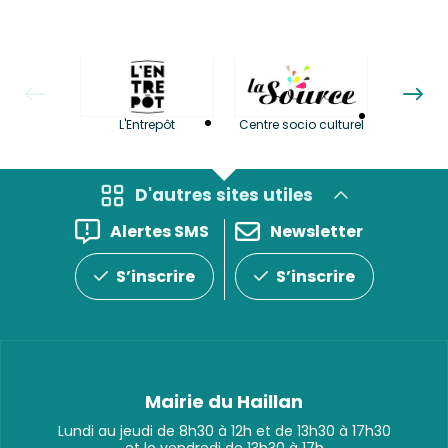
La LuBi 
L'Entrepôt
Centre socio culturel
et Bib
D'autres sites utiles
Alertes SMS
Newsletter
S’inscrire
S’inscrire
Mairie du Haillan
Lundi au jeudi de 8h30 à 12h et de 13h30 à 17h30