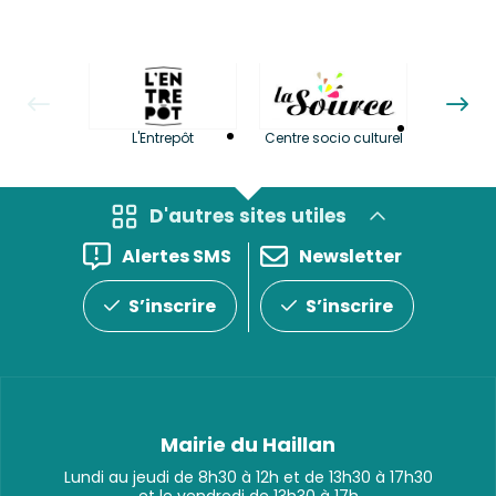
La LuBi 
L'Entrepôt
Centre socio culturel
et Bib
D'autres sites utiles
Alertes SMS
Newsletter
S’inscrire
S’inscrire
Mairie du Haillan
Lundi au jeudi de 8h30 à 12h et de 13h30 à 17h30