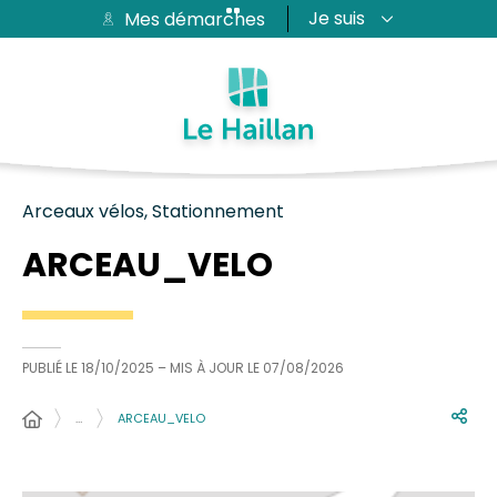
Je suis
Mes démarches
Aide et accessibilité
Recherche
Plan du site
Contacter
Passer au menu
Passer au contenu
Arceaux vélos, Stationnement
ARCEAU_VELO
PUBLIÉ LE
18/10/2025
– MIS À JOUR LE
07/08/2026
…
ARCEAU_VELO