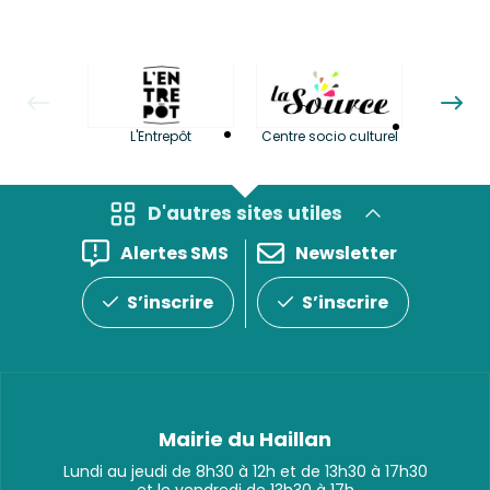
La LuBi 
L'Entrepôt
Centre socio culturel
et Bib
D'autres sites utiles
Alertes SMS
Newsletter
S’inscrire
S’inscrire
Mairie du Haillan
Lundi au jeudi de 8h30 à 12h et de 13h30 à 17h30