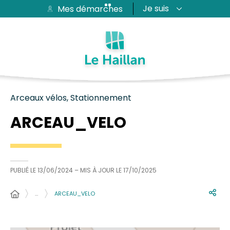
Je suis
Mes démarches
Aide et accessibilité
Recherche
Plan du site
Contacter
Passer au menu
Passer au contenu
Arceaux vélos, Stationnement
ARCEAU_VELO
PUBLIÉ LE
13/06/2024
– MIS À JOUR LE
17/10/2025
…
ARCEAU_VELO