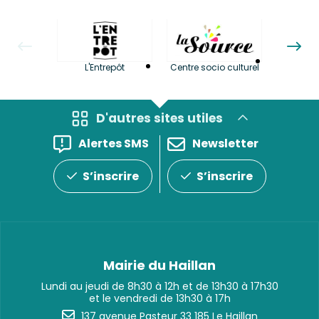
La LuBi 
L'Entrepôt
Centre socio culturel
et Bib
D'autres sites utiles
Alertes SMS
Newsletter
S’inscrire
S’inscrire
Mairie du Haillan
Lundi au jeudi de 8h30 à 12h et de 13h30 à 17h30
et le vendredi de 13h30 à 17h
137 avenue Pasteur 33 185 Le Haillan