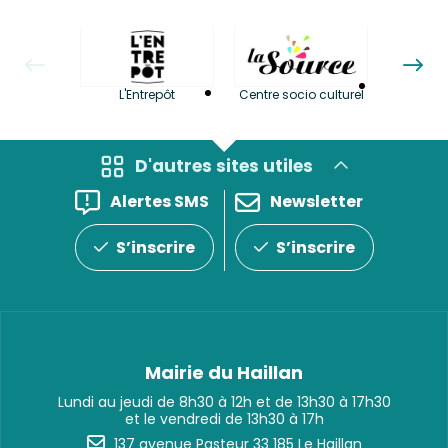
La LuBi 
L'Entrepôt
Centre socio culturel
et Bib
D'autres sites utiles
Alertes SMS
Newsletter
S’inscrire
S’inscrire
Mairie du Haillan
Lundi au jeudi de 8h30 à 12h et de 13h30 à 17h30
et le vendredi de 13h30 à 17h
137 avenue Pasteur 33 185 Le Haillan