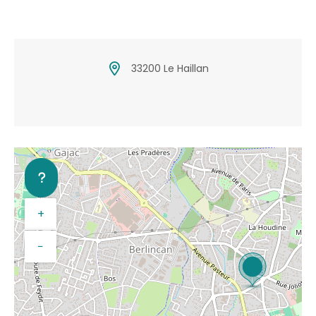
33200 Le Haillan
+
−