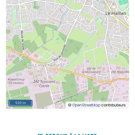
500 m
©
OpenStreetMap
contributeurs.