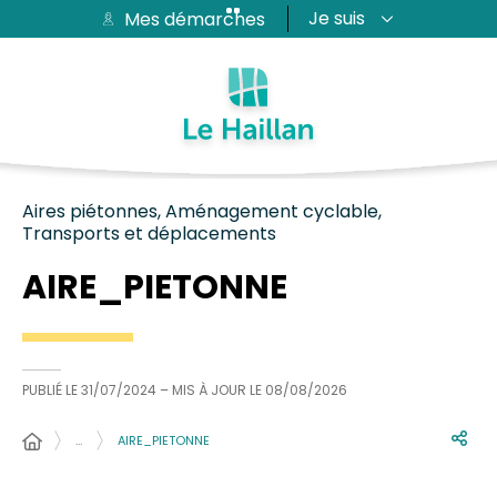
Je suis
Mes démarches
Aide et accessibilité
Recherche
Plan du site
Contacter
Passer au menu
Passer au contenu
Aires piétonnes, Aménagement cyclable,
Transports et déplacements
AIRE_PIETONNE
PUBLIÉ LE
31/07/2024
– MIS À JOUR LE
08/08/2026
…
AIRE_PIETONNE