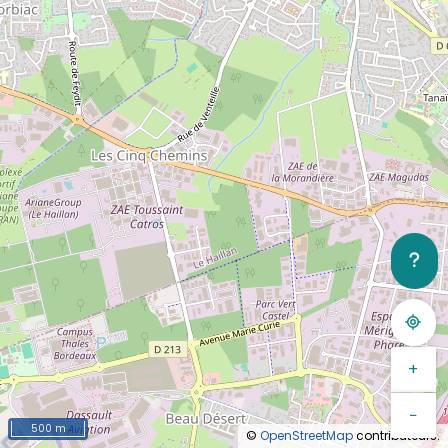
+
−
500 m
©
OpenStreetMap
contributeurs.