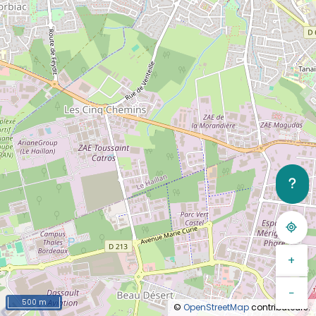
+
−
500 m
©
OpenStreetMap
contributeurs.